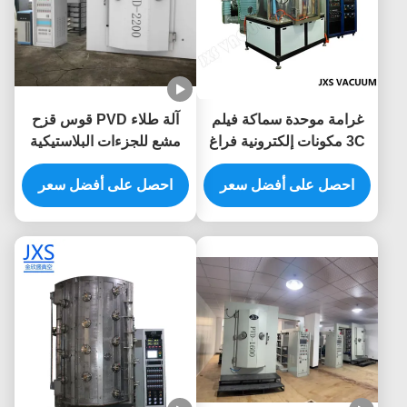
غرامة موحدة سماكة فيلم
آلة طلاء PVD قوس قزح
3C مكونات إلكترونية فراغ
مشع للجزءات البلاستيكية
PVD المغنطرون الاخرق
من ABS PC مع عدم
طلاء المعدات
احصل على أفضل سعر
احصل على أفضل سعر
التشوه منخفض الحرارة
وطلاء عالية الارتباط