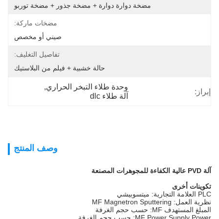
مضخة دوارة دوارة + مضخة جذور + مضخة توربو
مضخات ماركة:
صيني أو مخصص
تفاصيل التغليف:
حالة خشبية + فيلم من البلاستيك
وحدة طلاء التبخر الحراري
, 
إبراز:
آلة طلاء dlc
وصف المنتج
آلة PVD عالية الكفاءة للمجوهرات المصنعة
تكوينات أخرى
PLC العلامة التجارية: ميتسوبيشي
نظرية العمل: MF Magnetron Sputtering
المبلغ المستهدف MF: حسب حجم الغرفة
MF Power Supply Power: حسب حجم الغرفة