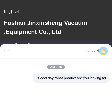
اتصل بنا
Foshan Jinxinsheng Vacuum
Equipment Co., Ltd.
البريد الإلكتروني
cassiel
cassiel@vacuum-coatingmachine.com
4:15 AM
عنواننا
Good day, what product are you looking for?
العنوان
رقم 14 الشارع الأول ، حديقة دافنغتيان الصناعية ، منطقة نانهاي ، مدينة
فوشان ، قوانغدونغ ، الصين
الهاتف