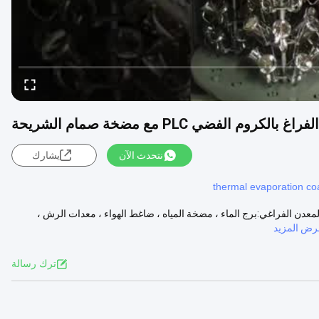
كروم الفضي PLC مع مضخة صمام الشريحة
نتحدث الآن
يشارك
thermal evaporation coa
المعدن الفراغي:برج الماء ، مضخة المياه ، ضاغط الهواء ، معدات الرش ،
رض المزيد
ترك رسالة