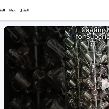
المنزل
حولنا
المن