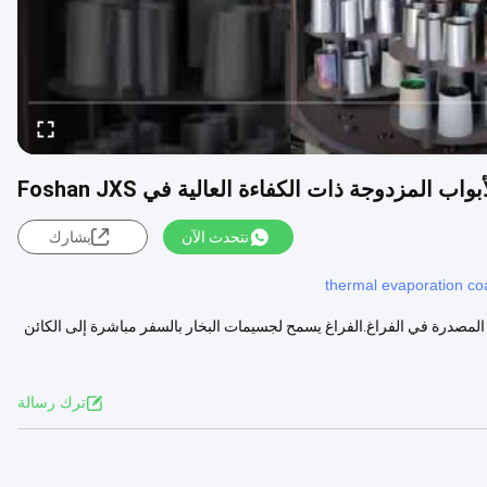
 المزدوجة ذات الكفاءة العالية في Foshan JXS
نتحدث الآن
يشارك
thermal evaporation coa
اد المصدرة في الفراغ.الفراغ يسمح لجسيمات البخار بالسفر مباشرة إلى الكائن
ترك رسالة