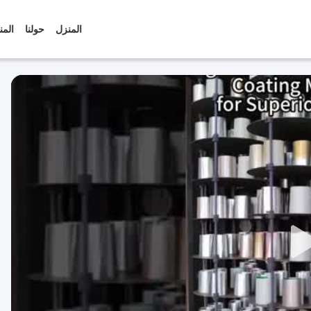
المنزل
حولنا
المن