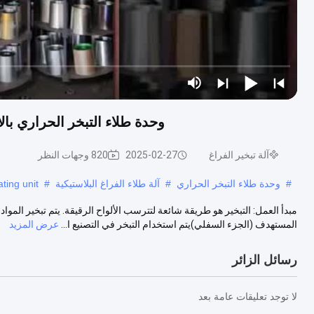
وحدة طلاء التبخر الحراري بالأبواب
آلة تبخير الفراغ
2025-02-27
820 وجهات النظر
#
وحدة طلاء التبخر الحراري
#
آلة طلاء الفراغ البلاستيكية
#
ting unit
مبدأ العمل: التبخير هو طريقة شائعة لتترسب الألواح الرقيقة. يتم تبخير المو
المستهدف (الجزء السفلي)يتم استخدام التبخر في التصنيع ا...
عرض المزيد
رسائل الزائر
لا توجد تعليقات عامة بعد