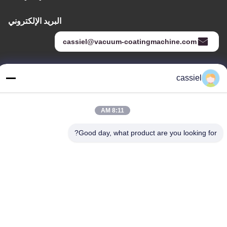
البريد الإلكتروني
cassiel@vacuum-coatingmachine.com
cassiel
عنواننا
العنوان
8:11 AM
رقم 14 الشارع الأول ، حديقة دافنغتيان الصناعية ، منطقة نانهاي ، مدينة
فوشان ، قوانغدونغ ، الصين
Good day, what product are you looking for?
الهاتف
86-139-2915-0962
سياسة الخصوصية
|
خريطة الموقع