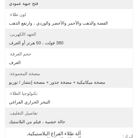
فتح جبهة عمودي
لون طلاء:
الفضة والذهب والأحمر والأخضر والوردي ، وارتفع الذهب
الجهد االكهربى:
380 فولت ، 50 هرتز أو العرف
حجم الغرفة:
العرف
مضخة المجموعة:
مضخة ميكانيكية + مضخة جذور + مضخة إنتشار / توربو
تكنولوجيا الطلاء:
التبخر الحراري الفراغي
تفاصيل التغليف:
حالة خشبية ، فيلم من البلاستيك
آلة طلاء الفراغ البلاستيكية
, 
إبراز: