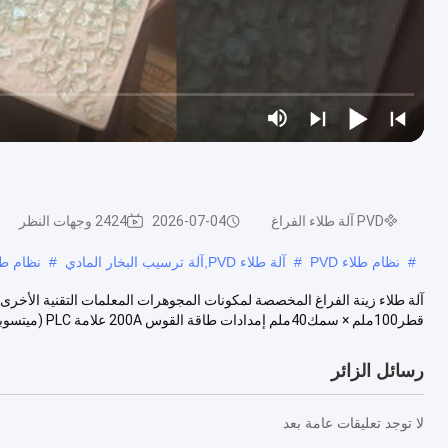
PVD آلة طلاء الفراغ
2026-07-04
2424 وجهات النظر
#
نظام طلاء PVD
#
آلة طلاء PVD,آلة ترسيب البخار المادي
#
نظام طلاء
آلة طلاء زينة الفراغ المخصصة لمكونات المجوهرات المعلمات التقنية الأخ
قطر100ملم × سمك40ملم إمدادات طاقة القوس 200A علامة PLC (ميتسوبيشي) طريقة ت...
رسائل الزائر
لا توجد تعليقات عامة بعد