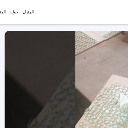
المنزل
حولنا
المن