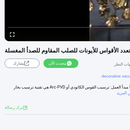
نتحدث الآن
يشارك
decorative vac
سمك الطلاء الموحد متعدد القوس آلة طلاء PVD لحوض الفولاذ المقاوم للصدأ مبدأ العمل: ترسيب القوس الكاثودي أو Arc-PVD هي تقنية ترسيب بخار
المزيد
ترك رسالة