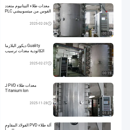
معدات طلاء التيتانيوم متعدد
القوس من ميتسوبيشي PLC
آلة طلاء نتريد التيتانيوم
2025-02-26
00:07
Guality ديكور البلازما
الكاثودية معدات ترسيب
معدات ترسيب القوس الكاثودي
2025-02-27
00:19
معدات طلاء PVD لـ
Titanium Ion
آلة طلاء PVD الفولاذ المقاوم للصد
2025-11-28
أ
01:31
آلة طلاء PVD الفولاذ المقاوم