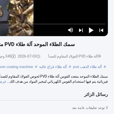
سمك الطلاء الموحد آلة طلاء PVD متعدد الأقواس للأيونات للصلب المقاوم للصدأ المغسلة
آلة طلاء PVD الفولاذ المقاوم للصدأ
2026-07-03
345 وجهات النظر
#
آلة طلاء الذهب pvd
#
آلة طلاء فراغ عالية
#
uum coating machine
فيزيائية يتم فيها استخدام القوس الكهربائي لتبخير المواد من هدف الك...
عرض 
رسائل الزائر
لا توجد تعليقات عامة بعد