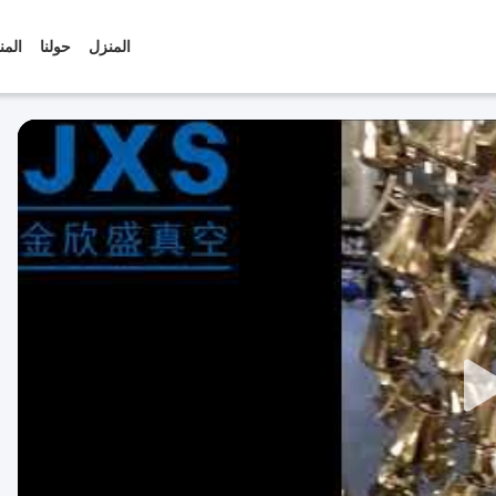
المنزل
حولنا
المن