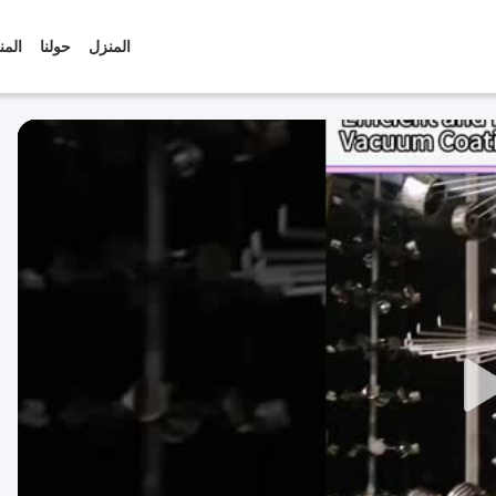
المنزل
حولنا
المن