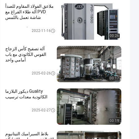
ملاعق الفولاذ المقاوم للصدأ
PVD آلة طلاء الفراغ مع
شاشة تعمل باللمس
PVD آلة طلاء الفراغ
2022-11-16
00:26
آلة تصفيح كأس الزجاج
القوس الكاثودي مع باب
أمامي واحد
معدات طلاء الزجاج
2025-02-26
00:17
Guality ديكور البلازما
الكاثودية معدات ترسيب
معدات ترسيب القوس الكاثودي
2025-02-27
00:19
بلاط السيراميك التيتانيوم