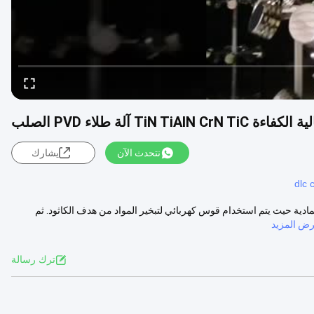
TiN آلة طلاء PVD الصلب
نتحدث الآن
يشارك
dlc 
Arc-PVD هي تقنية ترسيب البخار المادية حيث يتم استخدام قوس كهربائي لتبخير المواد من هدف الكاثود. ثم
ض المزيد
ترك رسالة