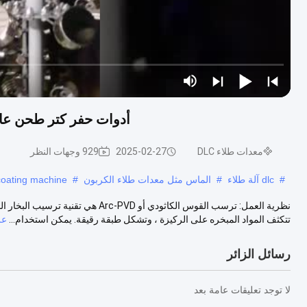
أدوات حفر كتر طحن عالية الكفاءة  TiAlN CrN TiC
معدات طلاء DLC
2025-02-27
929 وجهات النظر
#
dlc آلة طلاء
#
الماس مثل معدات طلاء الكربون
#
coating machine
نظرية العمل: ترسب القوس الكاثودي أو 
تتكثف المواد المبخره على الركيزة ، وتشكل طبقة رقيقة. يمكن استخدام...
عر
رسائل الزائر
لا توجد تعليقات عامة بعد