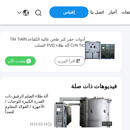
تجات
أخبار
اتصل بنا
إقتباس
أدوات حفر كتر طحن عالية الكفاءة TiN TiAlN
CrN TiC آلة طلاء PVD الصلب
اقرأ المزيد
نتحدث الآن
فيديوهات ذات صلة
آلة طلاء الفيلم الرقيق ذات
القدرة الكبيرة للوجبات /
الأجهزة / الفولاذ المقاوم
للصدأ
PVD آلة طلاء الفراغ
00:06
2025-02-26