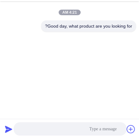
4:21 AM
Good day, what product are you looking for?
مصنع فوشان ينتج آلات طلاء PVD متعددة الأقواس للأجزاء
المختلفة والملحقات
آلة طلاء المعادن
2026-07-03
86 وجهات النظر