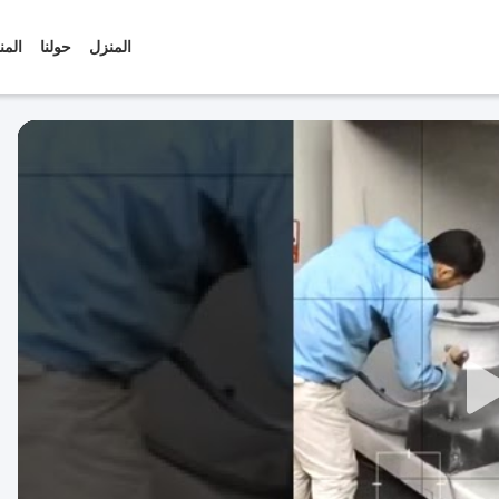
المنزل
حولنا
المن