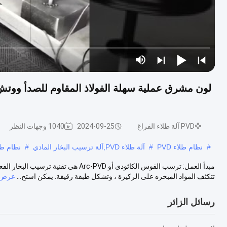
لون مشرق عملية سهلة الفولاذ المقاوم للصدأ ووتش
PVD آلة طلاء الفراغ
2024-09-25
1040 وجهات النظر
#
نظام طلاء PVD
#
آلة طلاء PVD,آلة ترسيب البخار المادي
#
نظام طلاء
مبدأ العمل: ترسب القوس الكاثودي أو -PVD
تتكثف المواد المبخره على الركيزة ، وتشكل طبقة رقيقة. يمكن استخ...
عرض ا
رسائل الزائر