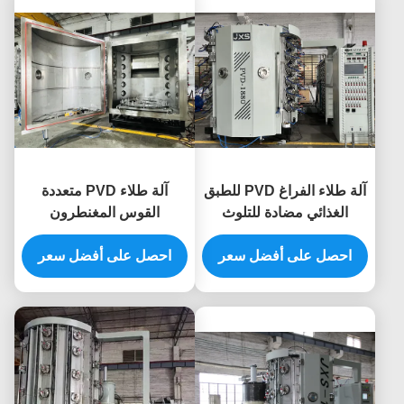
آلة طلاء الفراغ PVD للطبق
آلة طلاء PVD متعددة
الغذائي مضادة للتلوث
القوس المغنطرون
الأواني المائدة السيراميكية
لإكسسوارات الساعات
احصل على أفضل سعر
المقاومة لدرجات الحرارة
الفاخرة المقاومة للماء
احصل على أفضل سعر
العالية
والخدش