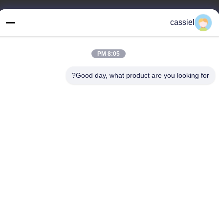
عنواننا
cassiel
العنوان
رقم 14 الشارع الأول ، حديقة دافنغتيان الصناعية ، منطقة نانهاي ، مدينة
8:05 PM
فوشان ، قوانغدونغ ، الصين
Good day, what product are you looking for?
الهاتف
86-139-2915-0962
سياسة الخصوصية
|
خريطة الموقع
الصين جودة جيدة PVD آلة طلاء الفراغ المورد. حقوق الطبع والنشر ©
-2026 Foshan Jinxinsheng Vacuum Equipment Co., Ltd. . كل الحق
محجوز