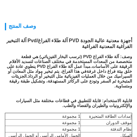
وصف المنتج
أجهزة معدنية عالية الجودة PVD آلة طلاء الفراغ/Pvd آلة التبخير
الفراغية المعدنية الفراغية
وصف: آلة طلاء الفراغ PVD (ترسب البخار الفيزيائي) هي قطعة
متخصصة من المعدات المستخدمة في مختلف الصناعات لتسديد الأفلام
الرقيقة على الأساسات.مبدأ عمل آلة طلاء الفراغ PVD ينطوي عادة على
خلق بيئة فراغ داخل غرفةفي هذا الفراغ، يتم تبخير مواد مثل المعادن أو
السيراميك من خلال العمليات الفيزيائية مثل التبخير أو الرذاذ.الجزيئات
المتبخرة ثم السفر وتودع على الركائز المستهدفة، وتشكيل طبقة رقيقة
ومتساوية.
قابلية الاستخدام: قابلة للتطبيق في قطاعات مختلفة مثل السيارات
والإلكترونيات والطيران والفضاء والطب.
إمدادات الطاقة المتحيزة
1 مجموعة
موقف الدوران
1 مجموعة
نظام التدفئة
1 مجموعة
الهيكل
الحمل الأمامي الرأسي أو الحمل الرأسي