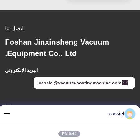
اتصل بنا
Foshan Jinxinsheng Vacuum
Equipment Co., Ltd.
البريد الإلكتروني
cassiel@vacuum-coatingmachine.com
عنواننا
cassiel
العنوان
رقم 14 الشارع الأول ، حديقة دافنغتيان الصناعية ، منطقة نانهاي ، مدينة
6:44 PM
فوشان ، قوانغدونغ ، الصين