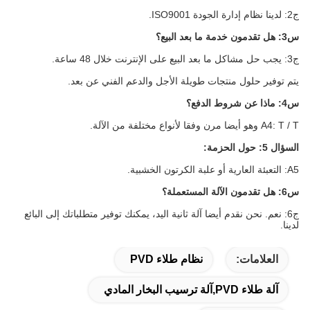
ج2: لدينا نظام إدارة الجودة ISO9001.
س3: هل تقدمون خدمة ما بعد البيع؟
ج3: يجب حل مشاكل ما بعد البيع على الإنترنت خلال 48 ساعة.
يتم توفير حلول منتجات طويلة الأجل والدعم الفني عن بعد.
س4: ماذا عن شروط الدفع؟
A4: T / T وهو أيضا مرن وفقا لأنواع مختلفة من الآلة.
السؤال 5: حول الحزمة:
A5: التعبئة العارية أو علبة الكرتون الخشبية.
س6: هل تقدمون الآلة المستعملة؟
ج6: نعم. نحن نقدم أيضا آلة ثانية اليد، يمكنك توفير متطلباتك إلى البائع
لدينا.
العلامات:
نظام طلاء PVD
آلة طلاء PVD,آلة ترسيب البخار المادي