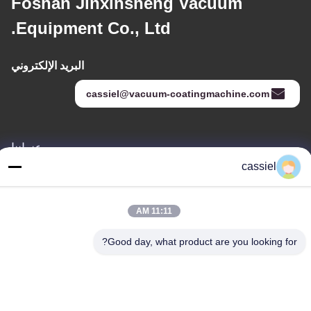
Foshan Jinxinsheng Vacuum
Equipment Co., Ltd.
البريد الإلكتروني
cassiel@vacuum-coatingmachine.com
عنواننا
cassiel
العنوان
رقم 14 الشارع الأول ، حديقة دافنغتيان الصناعية ، منطقة نانهاي ، مدينة
فوشان ، قوانغدونغ ، الصين
11:11 AM
الهاتف
Good day, what product are you looking for?
86-139-2915-0962