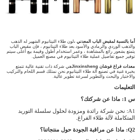
أما بالنسبة لمقبض الباب المعدني ،
لون طلاء التيتانيوم الشهير له الذهب
والذهب الوردي والرمادي والأسود.بعد طلاء التيتانيوم ، فإن مقبض الباب
يتمتع بشعور رائع بالمشاهدة ، وعمر استخدام أطول وقيمة بيع أعلى.سيتم
توفير جميع تفاصيل عملية طلاء التيتانيوم في مصنع العميل.
معدات فراغ فوشان Jinxinsheng
هي شركة ذات تقنية عالية تتمتع
بخبرة غنية في تصنيع آلة طلاء التيتانيوم.نحن نمتلك قسم اللحام والتركيب
والاختبار والبحث والتطوير لسرعة تطوير عالية.
التعليمات
س 1: ماذا عن شركتك؟
A1: نحن شركة رائدة ومزودة لحلول سلسلة التوريد
المتكاملة لآلة طلاء الفراغ.
Q2: ماذا عن مراقبة الجودة حول منتجاتنا؟