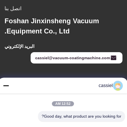
اتصل بنا
Foshan Jinxinsheng Vacuum
Equipment Co., Ltd.
البريد الإلكتروني
cassiel@vacuum-coatingmachine.com
عنواننا
cassiel
العنوان
رقم 14 الشارع الأول ، حديقة دافنغتيان الصناعية ، منطقة نانهاي ، مدينة
12:52 AM
فوشان ، قوانغدونغ ، الصين
الهاتف
Good day, what product are you looking for?
86-139-2915-0962