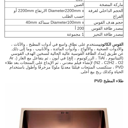
ماركة المضخة
الصين
الحجم الداخلي لغرفة
Diameter2200mm x الارتفاع 2200mm أو
الفراغ
حسب الطلب
حجم هدف القوس
Diameter100mm x سماكة 40mm
مصدر طاقة القوس
200 أ
مصدر طاقة التحيز
1 مجموعة
القوس الكاثودي
يستخدم على نطاق واسع في أدوات المطبخ ، والأثاث ،
والأدوات الصحية ، والألواح ، وأدوات المائدة ، والأنابيب ، وما إلى ذلك.
عن طريق إمداد الطاقة القوسية عالية الحالية لتسخين الهدف القوسي
(التيتانيوم ، TiAl ، الزركونيوم ، إلخ) في أيون ، ثم يتفاعل مع الغاز (Ar ،
N2 ، C2H2 ، O2) لإنشاء فيلم معدني ، ثم الإيداع على المنتجات.بعد طلاء
PVD ، ستكتسب المنتجات فيلمًا معدنيًا ملونًا مزخرفًا وأطول باستخدام
الحياة وكذلك ربح بيع أعلى.
طلاء المطبخ PVD