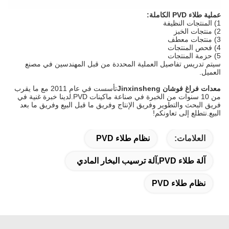
عملية طلاء PVD الكاملة:
1) المنتجات النظيفة
2) منتجات الخبز
3) منتجات معطف
4) فحص المنتجات
5) حزمة المنتجات
سيتم تدريس تفاصيل العملية المحددة من قبل المهندسين في مصنع
العميل.
معدات فراغ فوشان Jinxinsheng
تأسست في عام 2011 مع ما يقرب
من 10 سنوات من الخبرة في صناعة ماكينات PVD.لدينا خبرة غنية في
فريق البحث والتطوير وفريق الإنتاج وفريق ما قبل البيع وفريق ما بعد
البيع.نتطلع إلى تعاونكم!
العلامات:
نظام طلاء PVD
آلة طلاء PVD,آلة ترسيب البخار المادي
نظام طلاء PVD