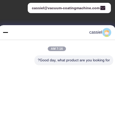
cassiel@vacuum-coatingmachine.com
عنواننا
cassiel
العنوان
رقم 14 الشارع الأول ، حديقة دافنغتيان الصناعية ، منطقة نانهاي ، مدينة
7:16 AM
فوشان ، قوانغدونغ ، الصين
Good day, what product are you looking for?
الهاتف
86-139-2915-0962
سياسة الخصوصية
|
خريطة الموقع
الصين جودة جيدة PVD آلة طلاء الفراغ المورد. حقوق الطبع والنشر ©
-2026 Foshan Jinxinsheng Vacuum Equipment Co., Ltd. . كل الحق