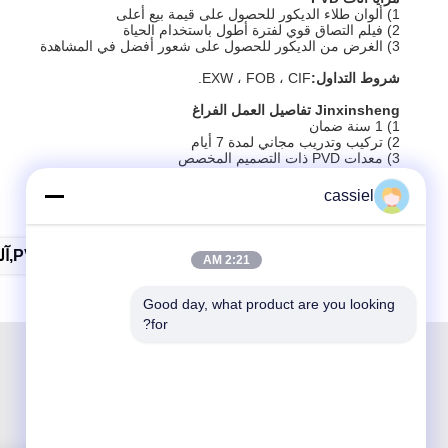
1) ألوان طلاء الديكور للحصول على قيمة بيع أعلى
2) فيلم التصاق قوي لفترة أطول باستخدام الحياة
3) الغرض من الديكور للحصول على شعور أفضل في المشاهدة
شروط التداول:
EXW ، FOB ، CIF.
Jinxinsheng تفاصيل العمل الفراغ
1) 1 سنة ضمان
2) تركيب وتدريب مجاني لمدة 7 أيام
3) معدات PVD ذات التصميم المخصص
4) اقتراح تسليم المفتاح لمصنع PVD بالكامل
5) الدعم الفني مدى الحياة
cassiel
6) توفير معدات PVD المستهلكة وقطع الغيار
العلامات:
نظام طلاء PVD
آلة طلاء PVD,آلة ترسيب البخار المادي
2:21 AM
Good day, what product are you looking 
for?