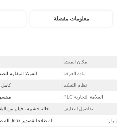
معلومات مفصلة
مكان المنشأ:
ا
مادة الغرفة:
الفولاذ المقاوم للصدأ 4
نظام التحكم:
كامل ت
العلامة التجارية PLC:
ميتسو
تفاصيل التغليف:
حالة خشبية ، فيلم من البل
إبراز:
آلة طلاء القصدير Inox
, 
آلة طلاء pvd