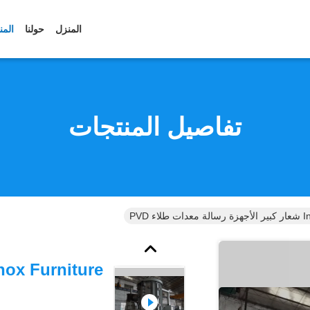
المنزل
حولنا
المن
تفاصيل المنتجات
ء PVD