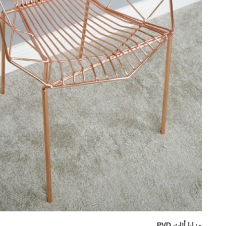
مزايا أثاث PVD