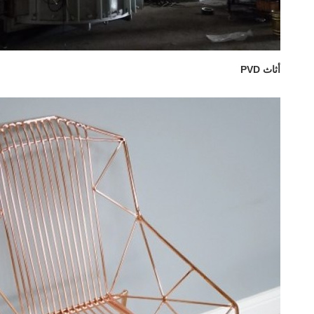
أثاث PVD