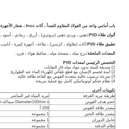
باب أمامي واحد من الفولاذ المقاوم للصدأ ، أثاث Inox ، شعار الأجهزة الكبيرة ، معدات PVD للبيع
ألوان طلاء PVD:
ذهبي ، وردي ذهبي (برونزي) ، أزرق ، رمادي ، أسود 
تطبيق طلاء PVD:
أثاث (طاولة ، كرسي) ، ملاءة ، أجهزة كبيرة ، أنابيب 
المعدات الملحقة:
برج مياه ، مضخة مياه ، ضاغط هواء ، فرن.
التخصص الرئيسي لمعدات PVD
1) صديقة للبيئة بدون مواد مياه غاز النفايات
2) آمنة لجسم الإنسان مع قطع تلقائي لكهرباء الماء عند الطوارئ
3) سرعة ترسيب عالية متعددة القوس مع كفاءة طاقة عالية
4) نظام تحكم أوتوماتيكي كامل مع عملية مريحة
تكوينات أخرى
طريقة تبريد الغرفة
تبريد المياه غير المباشر
حجم هدف القوس
Diameter100mm x سماكة 40mm
مصدر طاقة القوس
200 أ
مصدر طاقة التحيز
1 مجموعة
حامل الدوران
1 مجموعة
نظام التدفئة
1 مجموعة