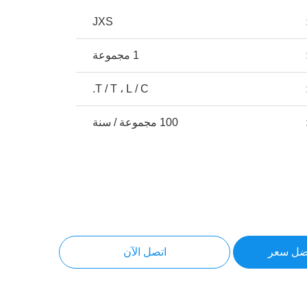
JXS
1 مجموعة
T / T ، L / C.
100 مجموعة / سنة
ضل سعر
اتصل الآن