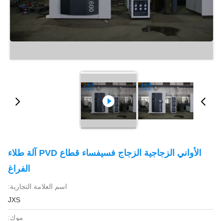
الأواني الزجاجية الزجاج فسيفساء قطاع PVD آلة طلاء
الفراغ
اسم العلامة التجارية:
JXS
موك: