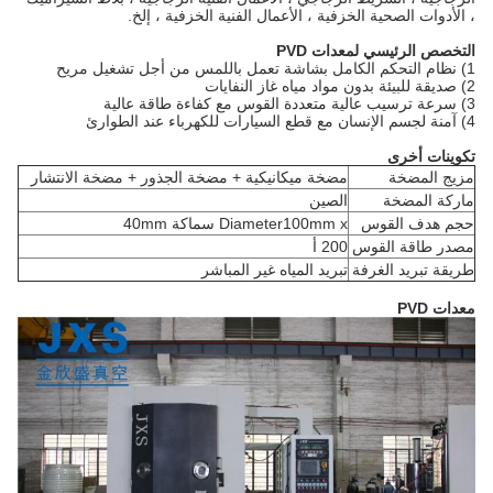
، الأدوات الصحية الخزفية ، الأعمال الفنية الخزفية ، إلخ.
التخصص الرئيسي لمعدات PVD
1) نظام التحكم الكامل بشاشة تعمل باللمس من أجل تشغيل مريح
2) صديقة للبيئة بدون مواد مياه غاز النفايات
3) سرعة ترسيب عالية متعددة القوس مع كفاءة طاقة عالية
4) آمنة لجسم الإنسان مع قطع السيارات للكهرباء عند الطوارئ
تكوينات أخرى
مزيج المضخة
مضخة ميكانيكية + مضخة الجذور + مضخة الانتشار
ماركة المضخة
الصين
حجم هدف القوس
Diameter100mm x سماكة 40mm
مصدر طاقة القوس
200 أ
طريقة تبريد الغرفة
تبريد المياه غير المباشر
معدات PVD