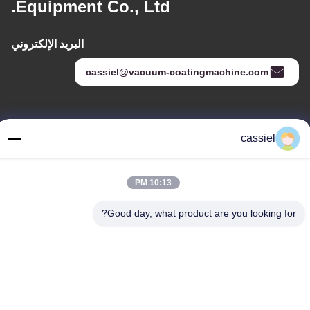
Equipment Co., Ltd.
البريد الإلكتروني
cassiel@vacuum-coatingmachine.com
عنواننا
cassiel
العنوان
رقم 14 الشارع الأول ، حديقة دافنغتيان الصناعية ، منطقة نانهاي ، مدينة
10:13 PM
فوشان ، قوانغدونغ ، الصين
الهاتف
Good day, what product are you looking for?
86-139-2915-0962