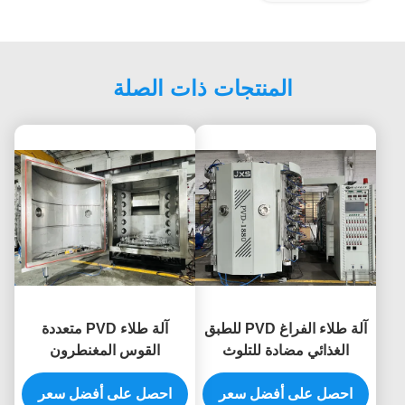
المنتجات ذات الصلة
آلة طلاء الفراغ PVD للطبق
آلة طلاء PVD متعددة
الغذائي مضادة للتلوث
القوس المغنطرون
الأواني المائدة السيراميكية
لإكسسوارات الساعات
احصل على أفضل سعر
المقاومة لدرجات الحرارة
الفاخرة المقاومة للماء
احصل على أفضل سعر