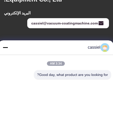
البريد الإلكتروني
cassiel@vacuum-coatingmachine.com
عنواننا
cassiel
العنوان
رقم 14 الشارع الأول ، حديقة دافنغتيان الصناعية ، منطقة نانهاي ، مدينة
3:34 AM
فوشان ، قوانغدونغ ، الصين
الهاتف
Good day, what product are you looking for?
86-139-2915-0962
سياسة الخصوصية
|
خريطة الموقع