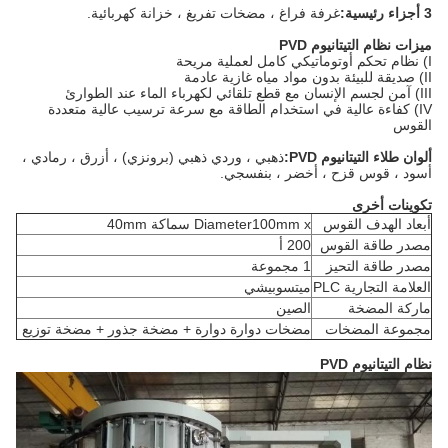
3 أجزاء رئيسية:
غرفة فراغ ، مضخات تفريغ ، خزانة كهربائية.
ميزات نظام التيتانيوم PVD
I) نظام تحكم أوتوماتيكي كامل لعملية مريحة
II) صديقة للبيئة بدون مواد مياه غازية عادمة
III) آمن لجسم الإنسان مع قطع تلقائي لكهرباء الماء عند الطوارئ
IV) كفاءة عالية في استخدام الطاقة مع سرعة ترسيب عالية متعددة
القوس
ألوان طلاء التيتانيوم PVD:
ذهبي ، وردي ذهبي (برونزي) ، أزرق ، رمادي ،
أسود ، قوس قزح ، أخضر ، بنفسجي.
تكوينات أخرى
أبعاد الهدف القوس
Diameter100mm x سماكة 40mm
مصدر طاقة القوس
200 أ
مصدر طاقة التحيز
1 مجموعة
العلامة التجارية PLC
ميتسوبيشي
ماركة المضخة
الصين
مجموعة المضخات
مضخات دوارة دوارة + مضخة جذور + مضخة توزيع
نظام التيتانيوم PVD