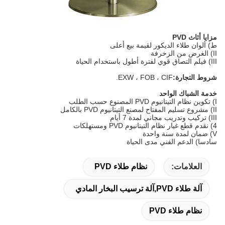
مزايا أثاث PVD
ط) ألوان طلاء الديكور لقيمة بيع أعلى
II) الغرض من الزخرفة
III) فيلم التصاق قوي لفترة أطول باستخدام الحياة
شروط التجارة:
EXW ، FOB ، CIF.
خدمة الشباك الواحد
I) تكوين نظام التيتانيوم PVD المصنوع حسب الطلب
II) مشروع تسليم المفتاح لمصنع التيتانيوم PVD بالكامل
III) تركيب وتدريب مجاني لمدة 7 أيام
4) نقدم قطع غيار نظام التيتانيوم PVD ومستهلكات
V) ضمان لمدة سنة واحدة
سادسا) الدعم الفني مدى الحياة
العلامات:
نظام طلاء PVD
آلة طلاء PVD,آلة ترسيب البخار المادي
نظام طلاء PVD