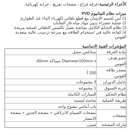
الأجزاء الرئيسية:
غرفة فراغ ، مضخات تفريغ ، خزانة كهربائية.
ميزات نظام التيتانيوم PVD
1) آمن لجسم الإنسان مع قطع تلقائي لكهرباء الماء عند الطوارئ
2) عملية خضراء بدون مواد مياه غاز النفايات
3) نظام التحكم الكامل بشاشة تعمل باللمس التلقائي لعملية مريحة
4) كفاءة عالية في استخدام الطاقة مع سرعة ترسيب عالية متعددة
القوس
المؤشرات الفنية الاساسية
مادة الغرفة
ستانلس ستيل
حجم هدف
Diameter100mm x سماكة 40mm
القوس
مصدر طاقة
200 أ
القوس
حامل الدوران
3 مجموعات
عربة التسوق
1 مجموعة
نظام التحكم
السيارات الكاملة
طريقة العملية
شاشة لمسية
بنية
باب أمامي مفتوح واحد
مضخات الصمام الانزلاقي + مضخة الجذور + مضخة
مضخات
الانتشار
ماركة المضخة
صينى