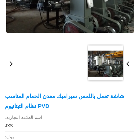
شاشة تعمل باللمس سيراميك معدن الحمام المناسب
PVD نظام التيتانيوم
اسم العلامة التجارية:
JXS
موك: