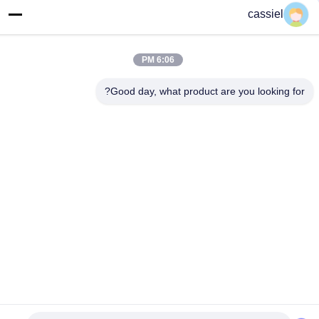
2) اقتراح تسليم المفتاح لمصنع التيتانيوم PVD بالكامل
cassiel
خدمة ما بعد البيع
1) تركيب وتدريب مجاني لمدة 7 أيام
2) 1 سنة الضمان
6:06 PM
3) توفير مستهلكات وقطع غيار نظام التيتانيوم PVD
4) الدعم الفني مدى الحياة
Good day, what product are you looking for?
العلامات:
آلة طلاء أيون
آلة طلاء التيتانيوم
Titanium Nitride Coating Equipment
المنتجات ذات الصلة