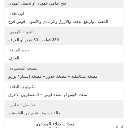
فتح أمامي عمودي أو تحميل عمودي
لون طلاء:
الذهب ، وارتفع الذهب والأزرق والرمادي والأسود ، قوس قزح
الجهد االكهربى:
380 فولت ، 50 هرتز أو العرف
حجم الغرفة:
العرف
مضخة المجموعة:
مضخة ميكانيكية + مضخة جذور + مضخة إنتشار / توربو
تكنولوجيا الطلاء:
متعدد قوس أو متعدد قوس + المغنطرون الاخرق
تفاصيل التغليف:
حالة خشبية ، فيلم من البلاستيك
معدات طلاء المعادن
, 
إبراز: