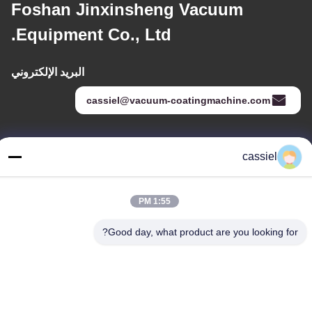
Foshan Jinxinsheng Vacuum
Equipment Co., Ltd.
البريد الإلكتروني
cassiel@vacuum-coatingmachine.com
عنواننا
cassiel
العنوان
رقم 14 الشارع الأول ، حديقة دافنغتيان الصناعية ، منطقة نانهاي ، مدينة
1:55 PM
فوشان ، قوانغدونغ ، الصين
Good day, what product are you looking for?
الهاتف
86-139-2915-0962