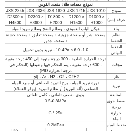
نموذج معدات طلاء متعدد القوس
نموذج
JXS-1010
JXS-1215
JXS-1820
JXS-2336
JXS-2345
D2300 ×
D2300 ×
D1800 ×
D1200 ×
D1000 ×
غرفة (مم)
H4500
H3600
H2000
H1500
H1000
بناء
هيكل الباب العمودي ، ونظام الضخ ونظام تبريد المياه
نظام
مضخة نشر أو مضخة جزيئية + مضخة تعليق + مضخة خشنة
الشفط
+ مضخة جذور
الضغط
1.0- 6.0 × 10-4Pa ، تبريد بدون تحميل
النهائي
درجة الحرارة العادية - 300 درجة مئوية إلى 450 درجة مئوية
مؤقت.
- 600 درجة مئوية ، يتم التحكم فيها وضبطها (التحكم في
درجة الحرارة PID)
غاز
Ar ، N2 ، O2 ، C2H2 ، إلخ.
دورة تبريد المياه ، برج التبريد الصناعي أو مبرد المياه
تبريد
الصناعي (آلة التبريد) أو نظام التبريد. (يوفر العملاء)
المتابعة
يدوي ، نصف تلقائي ، كامل تلقائي
ضغط جوي
0.5-0.8MPa
درجة
حرارة
≤25 ° C
الماء.
ضغط المياه
≥0.2MPa
مجموع
130-