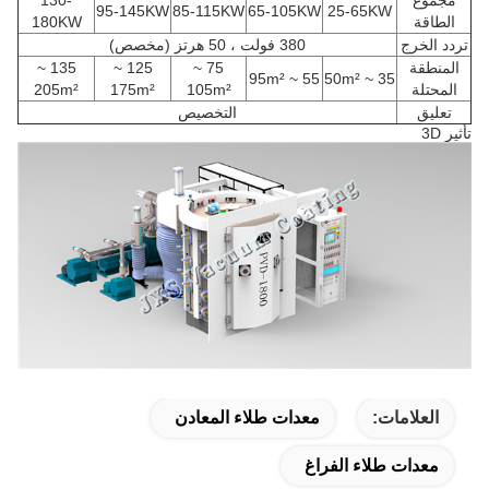
95-145KW
85-115KW
65-105KW
25-65KW
الطاقة
180KW
تردد الخرج
380 فولت ، 50 هرتز (مخصص)
المنطقة
75 ~
125 ~
135 ~
55 ~ 95m²
35 ~ 50m²
المحتلة
105m²
175m²
205m²
تعليق
التخصيص
تأثير 3D
العلامات:
معدات طلاء المعادن
معدات طلاء الفراغ