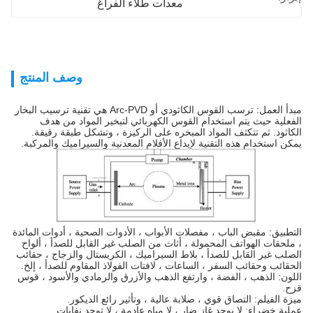
معدات طلاء الفراغ
وصف المنتج
مبدأ العمل: ترسب القوس الكاثودي أو Arc-PVD هي تقنية ترسيب البخار
الفعلية حيث يتم استخدام القوس الكهربائي لتبخير المواد من هدف
الكاثود. ثم تتكثف المواد المبخره على الركيزة ، وتشكل طبقة رقيقة.
يمكن استخدام هذه التقنية لإيداع الأفلام المعدنية والسيراميك والمركبة.
التطبيق: مقبض الباب ، مفصلات الأبواب ، الأدوات الصحية ، أدوات المائدة
، ملحقات الهواتف المحمولة ، أثاث من الصلب غير القابل للصدأ ، ألواح
الصلب غير القابل للصدأ ، بلاط السيراميك ، الكريستال والزجاج ، حقائب
الحقائب وحقائب السفر ، الساعات ، لافتات الفولاذ المقاوم للصدأ ، إلخ.
اللون: الذهب ، الفضة ، وارتفع الذهب والأزرق والرمادي والأسود ، قوس
قزح.
ميزة الفيلم: التصاق قوي ، صلابة عالية ، وتأثير رائع الديكور.
عملية خضراء: لا يوجد غاز ضار ، لا مياه عادمة ، لا توجد نفايات.