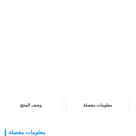
1 مجموعة
السعر:
As per configuration
شروط الدفع:
L / C ، T / T
القدرة على العرض:
100 مجموعة/سنة
معلومات مفصلة
وصف المنتج
معلومات مفصلة