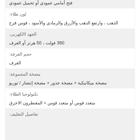
فتح أمامي عمودي أو تحميل عمودي
لون طلاء:
الذهب ، وارتفع الذهب والأزرق والرمادي والأسود ، قوس قزح
الجهد االكهربى:
380 فولت ، 50 هرتز أو العرف
حجم الغرفة:
العرف
مضخة المجموعة:
مضخة ميكانيكية + مضخة جذور + مضخة إنتشار / توربو
تكنولوجيا الطلاء:
متعدد قوس أو متعدد قوس + المغنطرون الاخرق
تفاصيل التغليف: