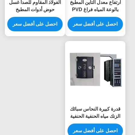
ارتفاع معدل التأين المطبخ
الفولاذ المقاوم للصدأ غسل
بالوعة المياه فراغ PVD
حوض أدوات المطبخ
معدات ترسب قوس
الكاثودية قوس تبخير فراغ
احصل على أفضل سعر
الكاثودية لروز لون الذهب
PVD تصفيح آلة للون الأسود
احصل على أفضل سعر
الأسود
قدرة كبيرة النحاس سبائك
الزنك مياه الحنفية الحنفية
ذهبي اللون PVD فراغ طلاء
النظام
احصل على أفضل سعر