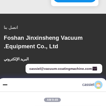
اتصل بنا
Foshan Jinxinsheng Vacuum
Equipment Co., Ltd.
البريد الإلكتروني
cassiel@vacuum-coatingmachine.com
cassiel
عنواننا
العنوان
9:49 AM
رقم 14 الشارع الأول ، حديقة دافنغتيان الصناعية ، منطقة نانهاي ، مدينة