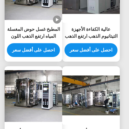
عالية الكفاءة الأجهزة
المطبخ غسل حوض المغسلة
التيتانيوم الذهب ارتفع الذهب
المياه ارتفع الذهب اللون
الأسود اللون PVD معدات
الأسود اللون PVD آلة طلاء
احصل على أفضل سعر
ترسيب القوس الكاثودي
الفراغ
احصل على أفضل سعر