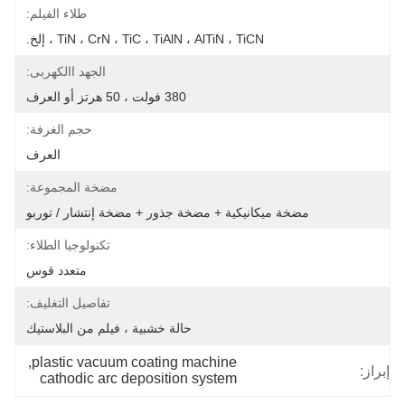
طلاء الفيلم:
TiN ، CrN ، TiC ، TiAlN ، AlTiN ، TiCN ، إلخ.
الجهد االكهربى:
380 فولت ، 50 هرتز أو العرف
حجم الغرفة:
العرف
مضخة المجموعة:
مضخة ميكانيكية + مضخة جذور + مضخة إنتشار / توربو
تكنولوجيا الطلاء:
متعدد قوس
تفاصيل التغليف:
حالة خشبية ، فيلم من البلاستيك
, 
plastic vacuum coating machine
إبراز:
cathodic arc deposition system