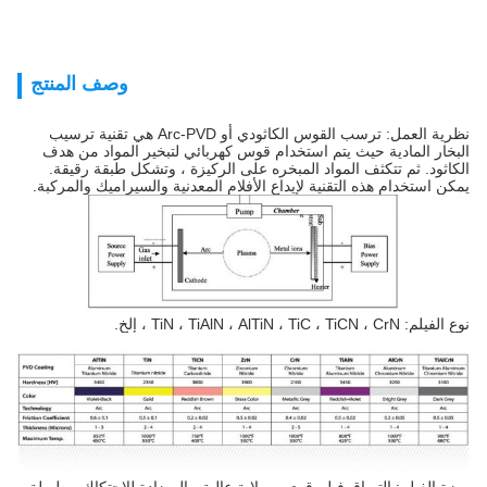
وصف المنتج
نظرية العمل: ترسب القوس الكاثودي أو Arc-PVD هي تقنية ترسيب
البخار المادية حيث يتم استخدام قوس كهربائي لتبخير المواد من هدف
الكاثود. ثم تتكثف المواد المبخره على الركيزة ، وتشكل طبقة رقيقة.
يمكن استخدام هذه التقنية لإيداع الأفلام المعدنية والسيراميك والمركبة.
نوع الفيلم: TiN ، TiAlN ، AlTiN ، TiC ، TiCN ، CrN ، إلخ.
ميزة الفيلم: التصاق فيلم قوي ، صلابة عالية ، المضادة للاحتكاك ، طويلة