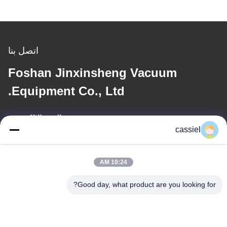
اتصل بنا
Foshan Jinxinsheng Vacuum
Equipment Co., Ltd.
البريد الإلكتروني
cassiel
cassiel@vacuum-coatingmachine.com
10:24 AM
عنواننا
Good day, what product are you looking for?
العنوان
رقم 14 الشارع الأول ، حديقة دافنغتيان الصناعية ، منطقة نانهاي ، مدينة
فوشان ، قوانغدونغ ، الصين