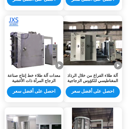
آلة طلاء الفراغ من خلال الرذاذ
معدات آلة طلاء خط إنتاج صناعة
المغناطيسي للكؤوس الزجاجية
الزجاج المرآة ذات الأغشية
الزخرفية ذات المرور الضوئي
الرقيقة النانومترية
العالي والأفلام عالية الارتباط
احصل على أفضل سعر
احصل على أفضل سعر