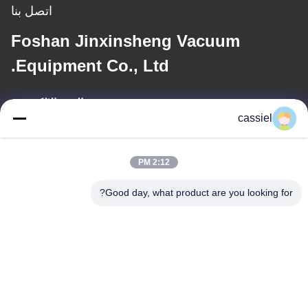
اتصل بنا
Foshan Jinxinsheng Vacuum
Equipment Co., Ltd.
البريد الإلكتروني
cassiel
cassiel@vacuum-coatingmachine.com
2:12 PM
عنواننا
Good day, what product are you looking for?
العنوان
رقم 14 الشارع الأول ، حديقة دافنغتيان الصناعية ، منطقة نانهاي ، مدينة
فوشان ، قوانغدونغ ، الصين
الهاتف
86-139-2915-0962