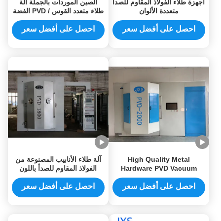
أجهزة طلاء الفولاذ المقاوم للصدأ
الصين الموردات بالجملة آلة
متعددة الألوان
طلاء متعدد القوس / PVD الفضة
والمعادن طلاء آلة
احصل على أفضل سعر
احصل على أفضل سعر
High Quality Metal
آلة طلاء الأنابيب المصنوعة من
Hardware PVD Vacuum
الفولاذ المقاوم للصدأ باللون
Coating Machine Stainless
الذهبي والتيتانيوم، نظام طلاء
Steel PVD Coating Machine
PVD للمعادن باللون الذهبي، آلة
احصل على أفضل سعر
احصل على أفضل سعر
طلاء PVD